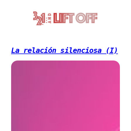
Saltar
al
contenido
La relación silenciosa (I)